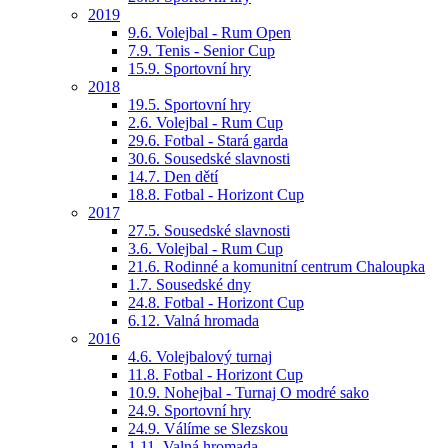
2019
9.6. Volejbal - Rum Open
7.9. Tenis - Senior Cup
15.9. Sportovní hry
2018
19.5. Sportovní hry
2.6. Volejbal - Rum Cup
29.6. Fotbal - Stará garda
30.6. Sousedské slavnosti
14.7. Den dětí
18.8. Fotbal - Horizont Cup
2017
27.5. Sousedské slavnosti
3.6. Volejbal - Rum Cup
21.6. Rodinné a komunitní centrum Chaloupka
1.7. Sousedské dny
24.8. Fotbal - Horizont Cup
6.12. Valná hromada
2016
4.6. Volejbalový turnaj
11.8. Fotbal - Horizont Cup
10.9. Nohejbal - Turnaj O modré sako
24.9. Sportovní hry
24.9. Válíme se Slezskou
1.11. Valná hromada