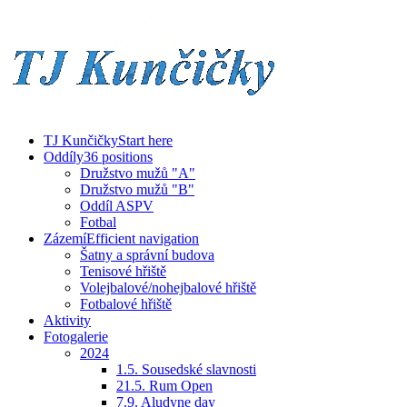
TJ Kunčičky
Start here
Oddíly
36 positions
Družstvo mužů "A"
Družstvo mužů "B"
Oddíl ASPV
Fotbal
Zázemí
Efficient navigation
Šatny a správní budova
Tenisové hřiště
Volejbalové/nohejbalové hřiště
Fotbalové hřiště
Aktivity
Fotogalerie
2024
1.5. Sousedské slavnosti
21.5. Rum Open
7.9. Aludyne day