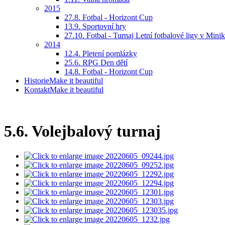
2015
27.8. Fotbal - Horizont Cup
13.9. Sportovní hry
27.10. Fotbal - Turnaj Letní fotbalové ligy v Mini
2014
12.4. Pletení pomlázky
25.6. RPG Den dětí
14.8. Fotbal - Horizont Cup
Historie
Make it beautiful
Kontakt
Make it beautiful
5.6. Volejbalový turnaj