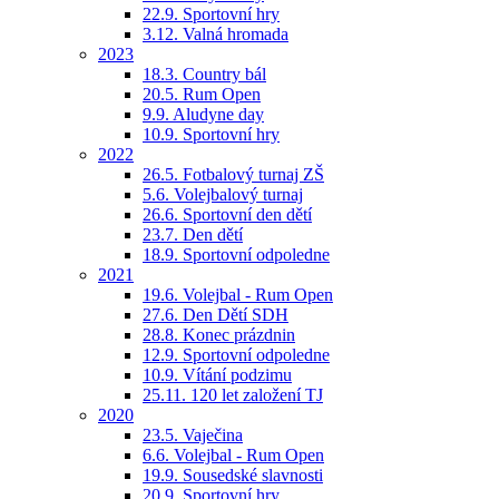
22.9. Sportovní hry
3.12. Valná hromada
2023
18.3. Country bál
20.5. Rum Open
9.9. Aludyne day
10.9. Sportovní hry
2022
26.5. Fotbalový turnaj ZŠ
5.6. Volejbalový turnaj
26.6. Sportovní den dětí
23.7. Den dětí
18.9. Sportovní odpoledne
2021
19.6. Volejbal - Rum Open
27.6. Den Dětí SDH
28.8. Konec prázdnin
12.9. Sportovní odpoledne
10.9. Vítání podzimu
25.11. 120 let založení TJ
2020
23.5. Vaječina
6.6. Volejbal - Rum Open
19.9. Sousedské slavnosti
20.9. Sportovní hry